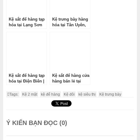
Kệ sắt để hàng tạp
Kệ trưng bày hàng
hóa tại Lạng Sơn
hóa tại Tân Uyên,
Lai Châu
Kệ sắt để hàng tạp
Kệ sắt để hàng cửa
hóa tại Điện Biên |
hàng bán lẻ tại
Gọn gàng, bền
Sơn La – Giải pháp
đẹp, giá tận xưởng
trưng bày chuyên
Tags:
Kệ 2 mặt
kệ để hàng
Kệ đôi
kệ siêu thị
Kệ trưng bày
nghiệp, tối ưu diện
tích
Ý KIẾN BẠN ĐỌC (0)