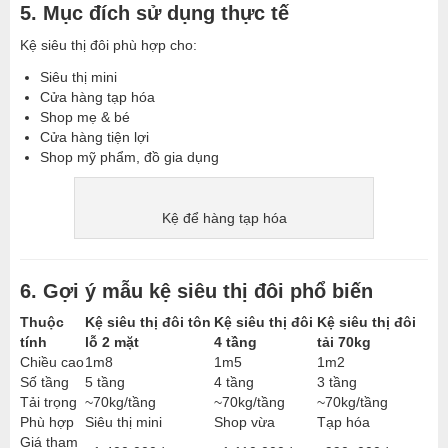
5. Mục đích sử dụng thực tế
Kệ siêu thị đôi phù hợp cho:
Siêu thị mini
Cửa hàng tạp hóa
Shop mẹ & bé
Cửa hàng tiện lợi
Shop mỹ phẩm, đồ gia dụng
Kệ để hàng tạp hóa
6. Gợi ý mẫu kệ siêu thị đôi phổ biến
Thuộc
Kệ siêu thị đôi tôn
Kệ siêu thị đôi
Kệ siêu thị đôi
tính
lỗ 2 mặt
4 tầng
tải 70kg
Chiều cao
1m8
1m5
1m2
Số tầng
5 tầng
4 tầng
3 tầng
Tải trọng
~70kg/tầng
~70kg/tầng
~70kg/tầng
Phù hợp
Siêu thị mini
Shop vừa
Tạp hóa
Giá tham