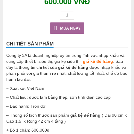
600.000 VNĐ
MUA NGAY
CHI TIẾT SẢN PHẨM
Công ty 3A là doanh nghiệp uy tín trong lĩnh vực nhập khẩu và
cung cấp thiết bị siêu thị, giá kệ siêu thị,
giá kệ để hàng
. Sau
đây là thong tin chi tiết của
giá kệ để hàng
được nhập khẩu và
phân phối với giá thành rẻ nhất, chất lượng tốt nhất, chế độ bảo
hành lâu dài.
–
Xuất xứ: Viet Nam
– Chất liệu: được làm bằng thép, sơn tĩnh điện cao cấp
– Bảo hành: Trọn đời
– Thông số kích thước sản phẩm
giá kệ để hàng
( Dài 90 cm x
Cao 1,5 x Rộng 42 cm 4 tầng )
+ Bộ 1 chân: 600,000đ