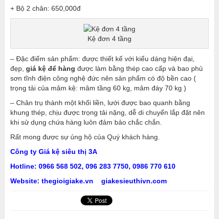
+ Bộ 2 chân: 650,000đ
Kệ đơn 4 tầng
– Đặc điểm sản phẩm: được thiết kế với kiểu dáng hiện đại,
đẹp,
giá kệ để hàng
được làm bằng thép cao cấp và bao phủ
sơn tĩnh điện công nghệ đức nên sản phẩm có độ bền cao (
trọng tải của mâm kệ: mâm tầng 60 kg, mâm đáy 70 kg )
– Chân trụ thành một khối liền, lưới được bao quanh bằng
khung thép, chịu được trọng tải nặng, dễ di chuyển lắp đặt nên
khi sử dụng chứa hàng luôn đảm bảo chắc chắn.
Rất mong được sự ủng hộ của Quý khách hàng.
Công ty Giá kệ siêu thị 3A
Hotline: 0966 568 502, 09
6 283 7750
, 0986 770 610
Website: thegioigiake.vn
giakesieuthivn.com